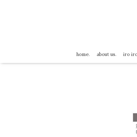
home.
about us.
iro ir