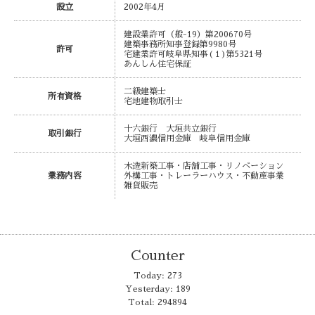
設立
2002年4月
建設業許可（般-19）第200670号
建築事務所知事登録第9980号
許可
宅建業許可岐阜県知事(１)第5321号
あんしん住宅保証
二級建築士
所有資格
宅地建物取引士
十六銀行 大垣共立銀行
取引銀行
大垣西濃信用金庫 岐阜信用金庫
木造新築工事・店舗工事・リノベーション
業務内容
外構工事・トレーラーハウス・不動産事業
雑貨販売
Counter
Today:
273
Yesterday:
189
Total:
294894